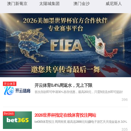
包括销售半导体设备和零件以及为所销售产品提供维修、
竞
关
活
贤
产
售后服务、技术支持等。
系
动
纳
品
ESG
士
支
持
北京分公司联系方式
地址：北京市北京经济技术开发区荣华南路15
号院5号楼4层402室
邮编：100176
电话：+86-010-8102 8296