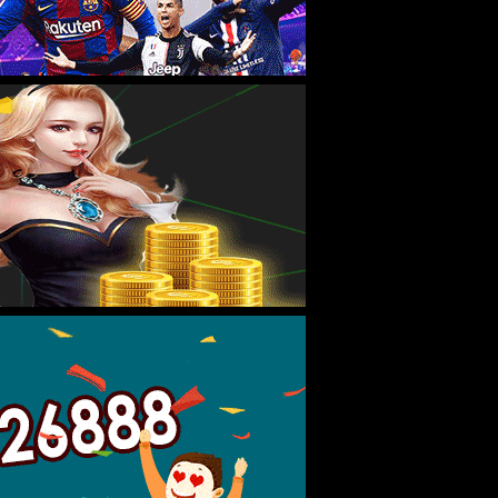
产品支持
ESG
现场支持和
战略政策
零部件管理
ESG七要素
质量方针
ESG资讯
环境、健康和
ESG报告
安全方针
信息安全方针
能源方针