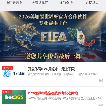
竞
关
活
贤
产
效防止腔体腐烂和堵塞。
系
动
纳
品
ESG
士
支
持
Scrubber环保设备
Plasma Scrubber等离子式废气处理设备