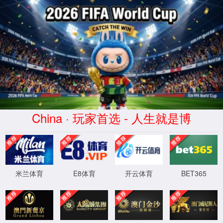
米兰电竞|中国品牌公司-官方网
简
首页
新闻活动
站
新闻活动
体
中
文
EN
同芯筑梦，共攀巅峰 | 米兰
繁
體
电竞公司2026全球供应商
大会圆满举行
关
于
产
2026-03-29
米
品
投
兰
技
资
新
电
术
者
闻
招
近千位全球伙伴齐聚临港