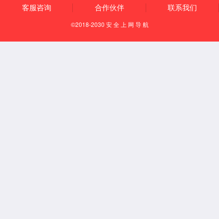
尹志尧博士强调：“半导体产业从来不
是凭借一家企业的单打独斗，而是依靠所
有合作伙伴的共同努力。”
他表示，米兰电
竞公司将继续秉持“开放、合作、共赢”的
理念，与全球伙伴共建安全稳定，自主可
控的供应链体系，在技术深度、合作广度
上持续拓展，共同攀登半导体设备的新高
峰。
中国（上海）自由贸易试验区临港新
片区管理委员会常务副主任杨正伟出席活
动并致辞。
米兰电竞公司自2004年创立以来，面
对复杂多变的市场与地缘政治等多重挑
战，公司在全球供应商伙伴的紧密协同与
有力支持下，通过精准的资源统筹与高效
的跨区域协作，成功保障了成熟产品与新