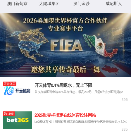
共筑稳定安全韧性供应链
竞
关
活
贤
产
共赴半导体设备新巅峰
系
动
纳
品
ESG
2026年3月28日，米兰电竞（上海）
士
支
股份有限公司（以下简称“米兰电竞公
持
司”，证券代码“688012”）全球供应商大
会在上海临港隆重举行。本次大会以“同芯
筑梦，共攀巅峰”为主题，汇聚来自全球各
地的近千位行业及供应链合作伙伴，齐聚
滴水湖畔，共赴一场围绕
合作共赢、技术
共研、深度协同、风险共担与长期赋能
的
深度对话。
供应商大会现场
在本次大会上，米兰电竞公司董事长