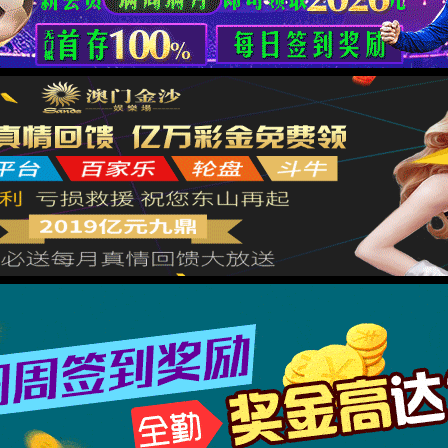
Please complete the operation to
verify .By wangjikeji.com
TraceID: 800ef99a17806636274463602e
Please slide to verify