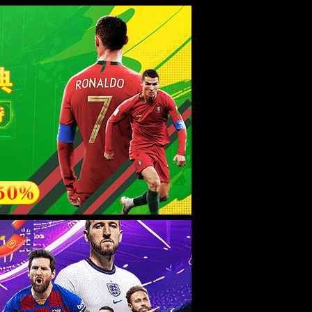
新闻发布
近期活动
精彩瞬间
产品支持
ESG
国最佳CEO榜单
司董事长