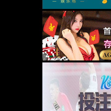
凭借卓
球半导体行
2024年之
福布斯
排名前50的
关于米兰电竞
米兰电竞（上
球集成电路和
CCP高能等
刻蚀的应用。