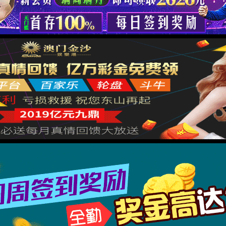
布斯中国发布2025中国最佳CEO榜单，米兰电竞（上海）股
公司”，股票代码：688012）董事长兼总经理尹志尧博士第三次
尹志尧
米兰电竞公司董事长、总经理
博士是
米兰电竞公司创始人，
早年获中国科学技术大学化学物理
化学系就读研究生，于1984年获得美国加州大学洛杉矶分校（
。此后，他先后加盟半导体行业国际巨头工作，参与并领导了 Rai
高能等离子体介质刻蚀机、 ICP 低能等离子体刻蚀技术和设备、 DP
蚀机等业界一半以上重量级等离子体刻蚀设备的开发。他也是几
备的主要发明人和工业化应用的推动者之一。
博士的领导推动下，米兰电竞公司自2004年成立以来，瞄准
微观加工所需的高端关键设备，通过持续的突破创新，技术能力
持续提质增效、精益运营，与客户及合作伙伴协作共赢。