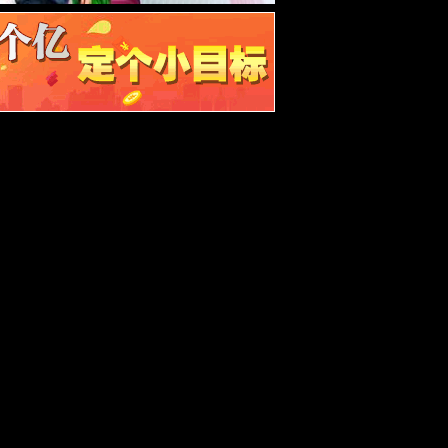
导体和半导体化
兰电竞公司开发
，并在全球氮化
电子束量检测设
设备，可加工和
在改变人类的生