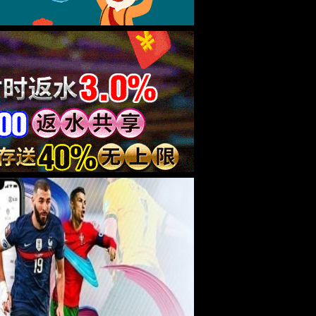
兰纪念奖
”、
“
全
继2020年、
选出综合得分
榜单。
2）致力于为全
电竞公司开发的
可以覆盖大多数
客户，从65纳