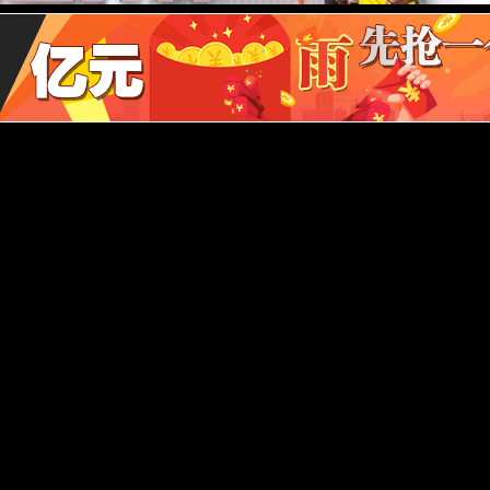
更先进工艺的众多刻蚀应用。米兰电竞公司最近十年着重开发多种
如MOCVD，LPCVD，ALD和EPI设备，并取得了可喜的进步。米
和功率器件外延片生产的MOCVD设备早已在客户生产线上投入量产
MOCVD设备市场占据领先地位。此外，米兰电竞公司也在布局光学和
种泛半导体微观加工设备。这些设备都是制造各种微观器件的关键
纳米级的各种器件。这些微观器件是现代数码产业的基础，它们正
方式。