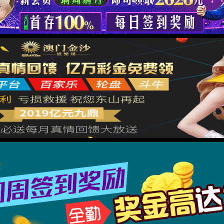
Please complete the operation to
verify .By wangjikeji.com
TraceID: 800ef99617806638181837444e
Please slide to verify