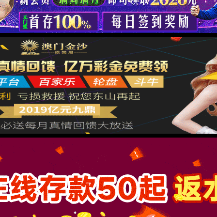
Please complete the operation to
verify .By wangjikeji.com
TraceID: 800ef99a17806637065824480e
Please slide to verify